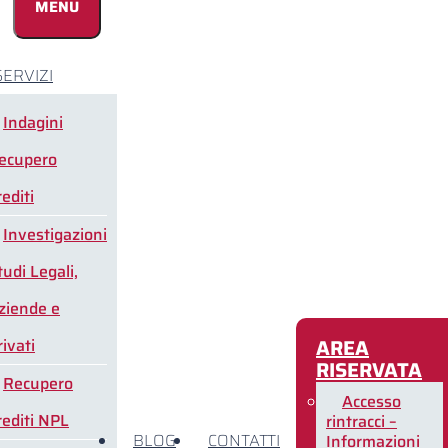
MENU
SERVIZI
Indagini
ecupero
rediti
Investigazioni
tudi Legali,
ziende e
AREA
rivati
RISERVATA
Recupero
Accesso
rediti NPL
rintracci –
BLOG
CONTATTI
Informazioni