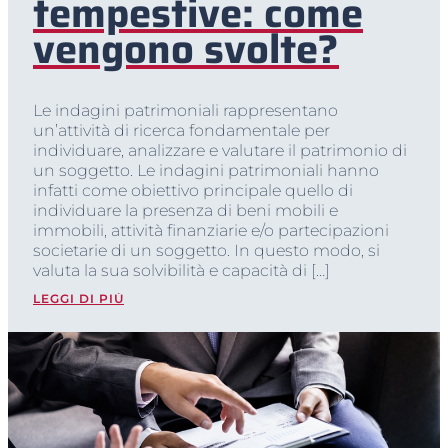
tempestive: come
vengono svolte?
Le indagini patrimoniali rappresentano
un’attività di ricerca fondamentale per
individuare, analizzare e valutare il patrimonio di
un soggetto. Le indagini patrimoniali hanno
infatti come obiettivo principale quello di
individuare la presenza di beni mobili e
immobili, attività finanziarie e/o partecipazioni
societarie di un soggetto. In questo modo, si
valuta la sua solvibilità e capacità di […]
LEGGI DI PIÙ