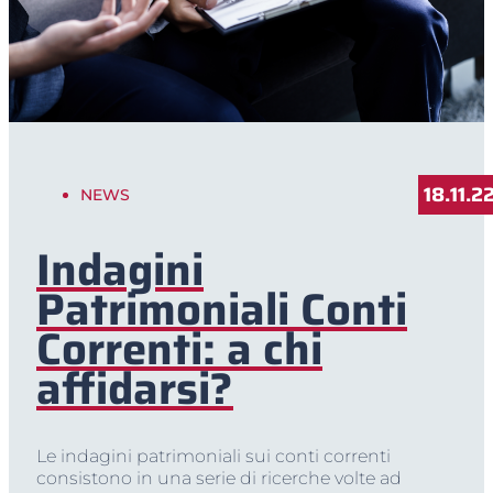
18.11.2
NEWS
Indagini
Patrimoniali Conti
Correnti: a chi
affidarsi?
Le indagini patrimoniali sui conti correnti
consistono in una serie di ricerche volte ad