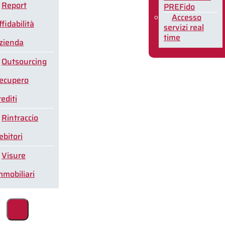
Report
PREFido
Accesso
ffidabilità
servizi real
time
zienda
Outsourcing
ecupero
rediti
Rintraccio
ebitori
Visure
mmobiliari