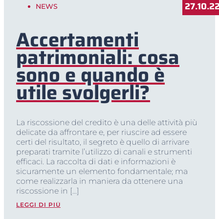
27.10.2
NEWS
Accertamenti
patrimoniali: cosa
sono e quando è
utile svolgerli?
La riscossione del credito è una delle attività più
delicate da affrontare e, per riuscire ad essere
certi del risultato, il segreto è quello di arrivare
preparati tramite l’utilizzo di canali e strumenti
efficaci. La raccolta di dati e informazioni è
sicuramente un elemento fondamentale; ma
come realizzarla in maniera da ottenere una
riscossione in […]
LEGGI DI PIÙ