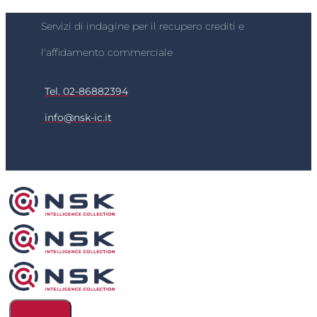
Servizi di indagine per il recupero crediti e
l'affidamento commerciale
Tel. 02-86882394
info@nsk-ic.it