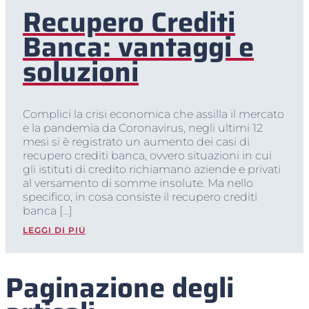
Recupero Crediti
Banca: vantaggi e
soluzioni
Complici la crisi economica che assilla il mercato
e la pandemia da Coronavirus, negli ultimi 12
mesi si è registrato un aumento dei casi di
recupero crediti banca, ovvero situazioni in cui
gli istituti di credito richiamano aziende e privati
al versamento di somme insolute. Ma nello
specifico, in cosa consiste il recupero crediti
banca […]
LEGGI DI PIÙ
Paginazione degli