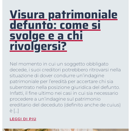
Visura patrimoniale
defunto: come si
svolge e a chi
rivolgersi?
Nel momento in cui un soggetto obbligato
decede, i suoi creditori potrebbero ritrovarsi nella
situazione di dover condurre un’indagine
patrimoniale per l’eredità per accertare chi sia
subentrato nella posizione giuridica del defunto.
Infatti, il fine ultimo nei casi in cui sia necessario
procedere a un’indagine sul patrimonio
ereditario del deceduto (definito anche de cuius)
è […]
LEGGI DI PIÙ