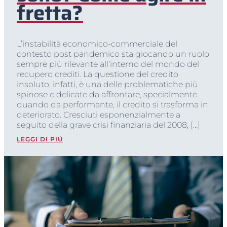
fretta?
L’instabilità economico-commerciale del
contesto post pandemico sta giocando un ruolo
sempre più rilevante all’interno del mondo del
recupero crediti. La questione del credito
insoluto, infatti, è una delle problematiche più
spinose e delicate da affrontare, specialmente
quando da performante, il credito si trasforma in
deteriorato. Cresciuti esponenzialmente a
seguito della grave crisi finanziaria del 2008, […]
LEGGI DI PIÙ