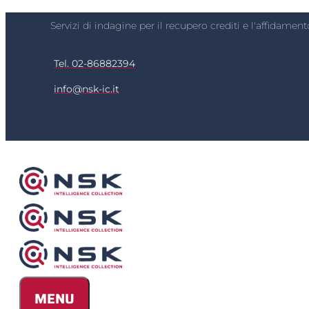
Servizi di indagine per il recupero crediti e l'affidam
Tel. 02-86882394
info@nsk-ic.it
MENU