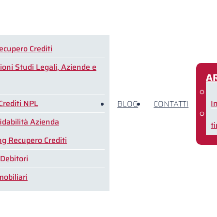
ecupero Crediti
ioni Studi Legali, Aziende e
A
Crediti NPL
I
BLOG
CONTATTI
idabilità Azienda
t
g Recupero Crediti
 Debitori
obiliari