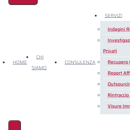
SERVIZI
Indagini R
Investigaz
Privati
CHI
Recupero 
HOME
CONSULENZA
SIAMO
Report Aff
Outsourcin
Rintraccio
Visure Imm