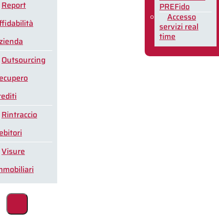
Report
PREFido
Accesso
ffidabilità
servizi real
time
zienda
Outsourcing
ecupero
rediti
Rintraccio
ebitori
Visure
mmobiliari