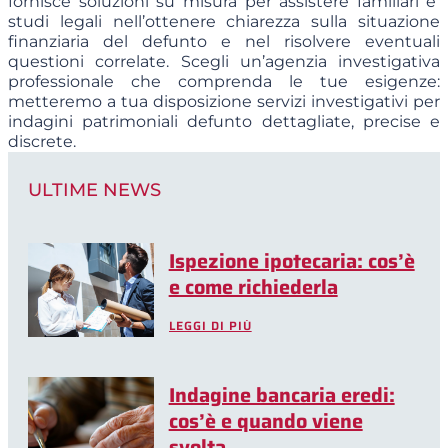
fornisce soluzioni su misura per assistere familiari e
studi legali nell’ottenere chiarezza sulla situazione
finanziaria del defunto e nel risolvere eventuali
questioni correlate. Scegli un’agenzia investigativa
professionale che comprenda le tue esigenze:
metteremo a tua disposizione servizi investigativi per
indagini patrimoniali defunto dettagliate, precise e
discrete.
ULTIME NEWS
Ispezione ipotecaria: cos’è
e come richiederla
LEGGI DI PIÙ
Indagine bancaria eredi:
cos’è e quando viene
svolta