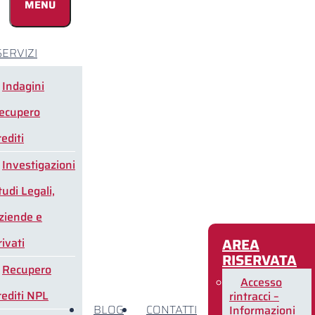
MENU
SERVIZI
Indagini
ecupero
rediti
Investigazioni
tudi Legali,
ziende e
AREA
rivati
RISERVATA
Recupero
Accesso
rediti NPL
rintracci –
BLOG
CONTATTI
Informazioni