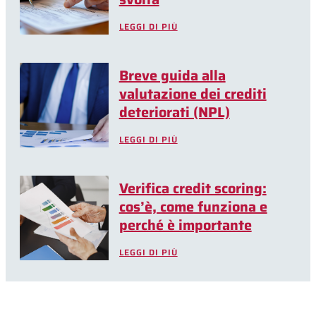
LEGGI DI PIÙ
Breve guida alla
valutazione dei crediti
deteriorati (NPL)
LEGGI DI PIÙ
Verifica credit scoring:
cos’è, come funziona e
perché è importante
LEGGI DI PIÙ