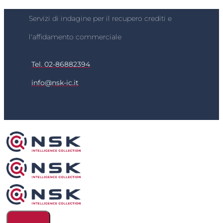
Servizi di indagine per il recupero crediti e
l'affidamento commerciale
Tel. 02-86882394
info@nsk-ic.it